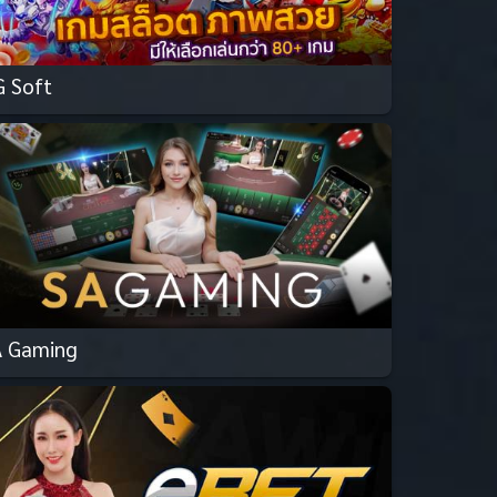
G Soft
A Gaming