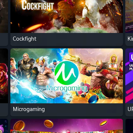
Cockfight
K
Microgaming
UP