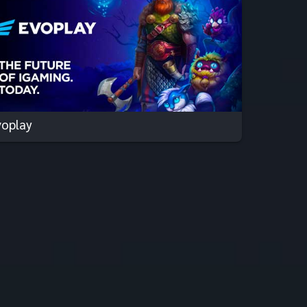
voplay