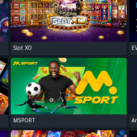
Slot XO
E
MSPORT
A