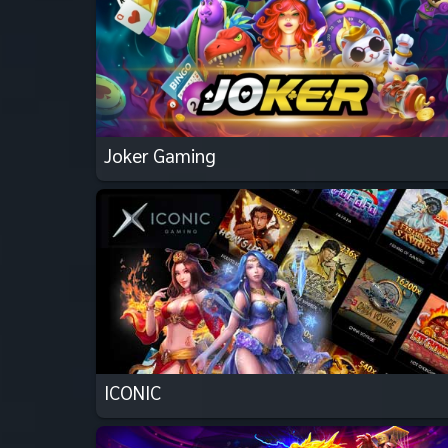
Joker Gaming
ICONIC