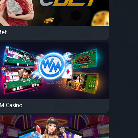
Bet
M Casino