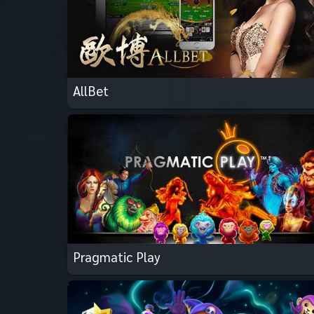
AllBet
Pragmatic Play