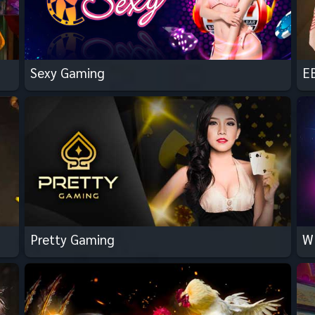
Sexy Gaming
E
Pretty Gaming
W